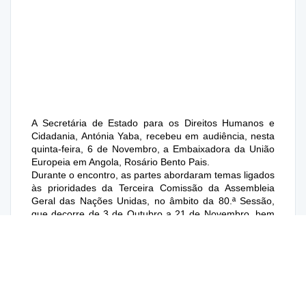
A Secretária de Estado para os Direitos Humanos e
Cidadania, Antónia Yaba, recebeu em audiência, nesta
quinta-feira, 6 de Novembro, a Embaixadora da União
Europeia em Angola, Rosário Bento Pais.
Durante o encontro, as partes abordaram temas ligados
às prioridades da Terceira Comissão da Assembleia
Geral das Nações Unidas, no âmbito da 80.ª Sessão,
que decorre de 3 de Outubro a 21 de Novembro, bem
como questões relacionadas com o Diálogo União
Europeia–Angola sobre os Direitos Humanos.
A reunião insere-se no quadro do Caminho Conjunto
Angola–União Europeia, instrumento que reforça a
cooperação bilateral e o compromisso mútuo com a
promoção e protecção dos direitos humanos.
Gabinete de Comunicação Institucional e Imprensa do