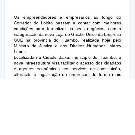
Os empreendedores e empresários ao longo do
Corredor do Lobito passam a contar com melhores
condições para formalizar os seus negócios, com a
inauguração da nova Loja do Guichê Único da Empresa
GUE na província do Huambo, realizada hoje pelo
Ministro da Justiça e dos Direitos Humanos, Marcy
Lopes.
Localizada na Cidade Baixa, município do Huambo, a
nova infraestrutura visa facilitar o acesso dos cidadãos
e agentes económicos aos serviços de constituição,
alteração e legalização de empresas, de forma mais
célere e eficiente.
Falando à imprensa durante a cerimónia, o Ministro
Marcy Lopes afirmou que a nova Loja do GUE reforça a
capacidade de atendimento aos empresários e
empreendedores da região, garantindo maior
proximidade e rapidez no acesso aos serviços. Marcy
Lopes, destacou ainda que a iniciativa se enquadra nos
esforços do Executivo para simplificar procedimentos,
promover a formalização da actividade económica e
criar um ambiente mais favorável ao investimento.