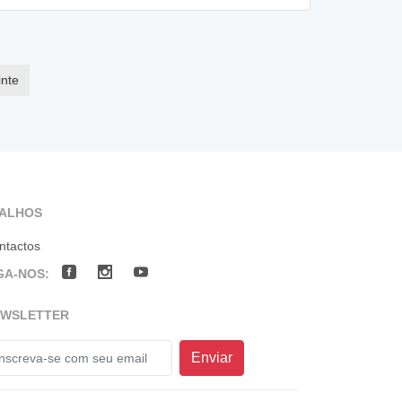
nte
TALHOS
ntactos
GA-NOS:
EWSLETTER
Enviar