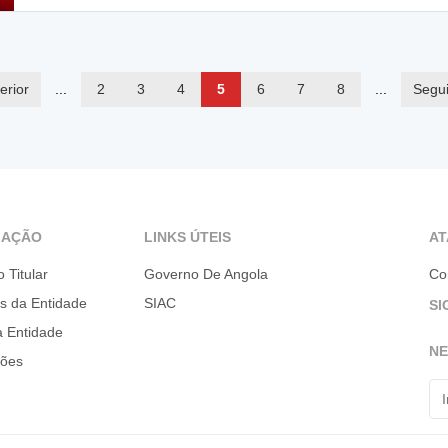
erior
...
2
3
4
5
6
7
8
...
Segui
GAÇÃO
LINKS ÚTEIS
A
o Titular
Governo De Angola
Co
es da Entidade
SIAC
SI
a Entidade
N
ções